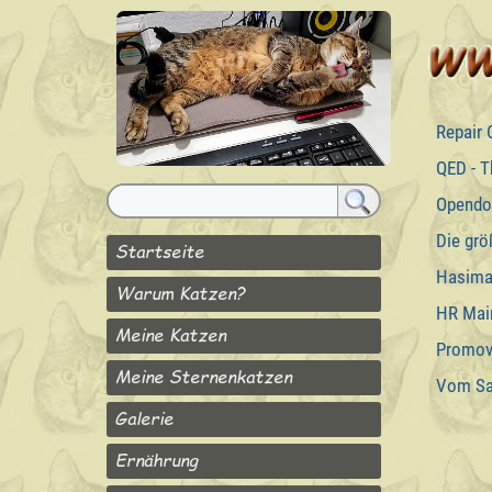
Repair
QED - T
Opendo
Die grö
Startseite
Hasima
Warum Katzen?
HR Mai
Meine Katzen
Promov
Meine Sternenkatzen
Vom Sa
Galerie
Ernährung