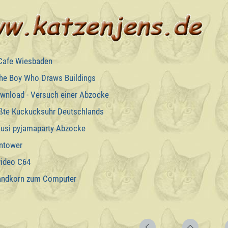
 Cafe Wiesbaden
he Boy Who Draws Buildings
wnload - Versuch einer Abzocke
ßte Kuckucksuhr Deutschlands
usi pyjamaparty Abzocke
ntower
ideo C64
ndkorn zum Computer